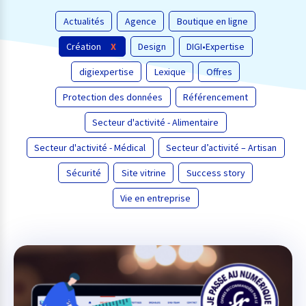
Actualités
Agence
Boutique en ligne
Création
Design
DIGI•Expertise
digiexpertise
Lexique
Offres
Protection des données
Référencement
Secteur d'activité - Alimentaire
Secteur d'activité - Médical
Secteur d’activité – Artisan
Sécurité
Site vitrine
Success story
Vie en entreprise