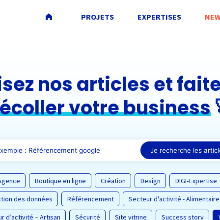
PROJETS
EXPERTISES
NEW
isez nos articles et fait
écoller votre business
Je recherche les artic
Agence
Boutique en ligne
Création
Design
DIGI•Expertise
ction des données
Référencement
Secteur d'activité - Alimentaire
r d’activité – Artisan
Sécurité
Site vitrine
Success story