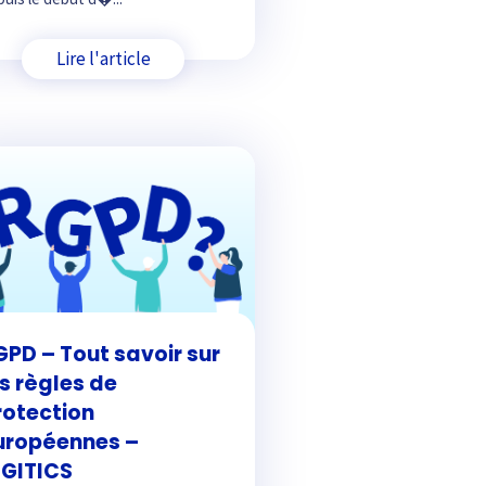
Lire l'article
GPD – Tout savoir sur
es règles de
rotection
uropéennes –
IGITICS