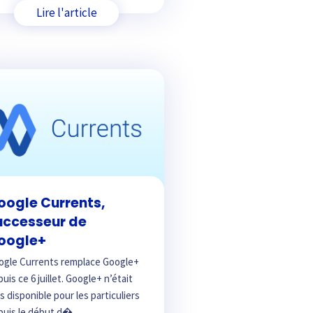
Lire l'article
oogle Currents,
uccesseur de
oogle+
ogle Currents remplace Google+
uis ce 6 juillet. Google+ n’était
s disponible pour les particuliers
uis le début d�...