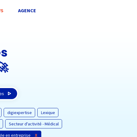
S
AGENCE
es
🚀
les
digiexpertise
Lexique
Secteur d'activité - Médical
Vie en entreprise