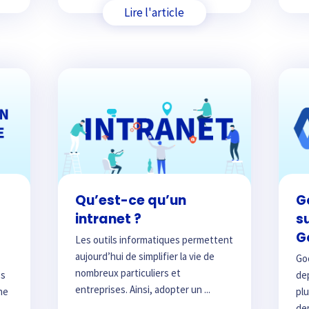
Lire l'article
Qu’est-ce qu’un
G
intranet ?
s
G
Les outils informatiques permettent
aujourd’hui de simplifier la vie de
Go
nombreux particuliers et
es
dep
entreprises. Ainsi, adopter un ...
ne
plu
dep