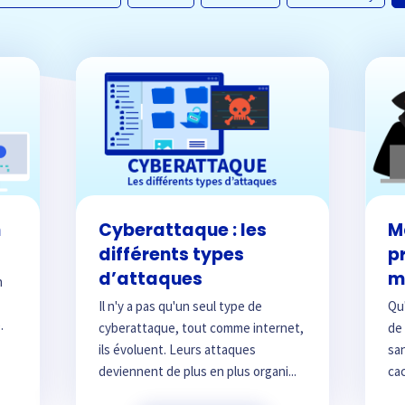
n
Cyberattaque : les
M
différents types
p
d’attaques
m
n
Il n'y a pas qu'un seul type de
Qu'
.
cyberattaque, tout comme internet,
de 
ils évoluent. Leurs attaques
sa
deviennent de plus en plus organi...
cac