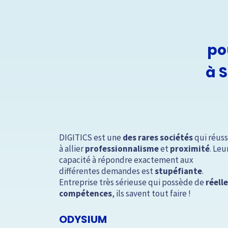
po
à 
éation de
DIGITICS est une
des rares sociétés
qui réuss
es
très
à allier
professionnalisme
et
proximité
. Leu
ible
et à
capacité à répondre exactement aux
différentes demandes est
stupéfiante
.
vons déjà
Entreprise très sérieuse qui possède de
réell
ue
compétences
, ils savent tout faire !
 cœur
.
urez
pleine
ODYSIUM