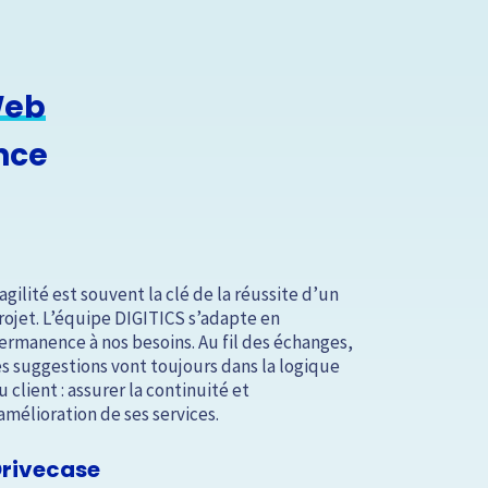
Web
nce
’agilité est souvent la clé de la réussite d’un
Je travail
rojet. L’équipe DIGITICS s’adapte en
mois sur d
ermanence à nos besoins. Au fil des échanges,
fois ils o
es suggestions vont toujours dans la logique
adaptée
p
u client : assurer la continuité et
attentes. 
’amélioration de ses services.
professionn
est toujou
rivecase