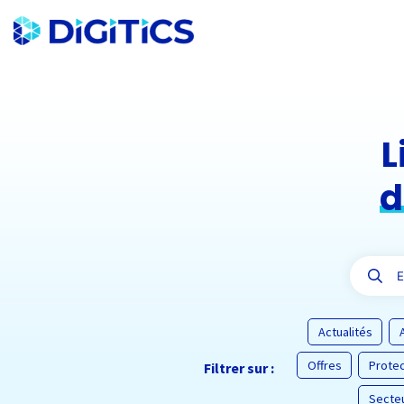
L
d
Actualités
Offres
Prote
Filtrer sur :
Secteu