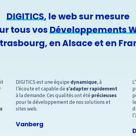
DIGITICS
, le web sur mesure
ur tous vos
Développements 
Strasbourg, en Alsace et en Fra
it
DIGITICS est une équipe
dynamique
, à
L
r
l’écoute et capable de
s’adapter rapidement
p
à la demande. Ces qualités ont été
précieuses
p
pour le développement de nos solutions et
l
es
sites web.
d
l
Vanberg
D